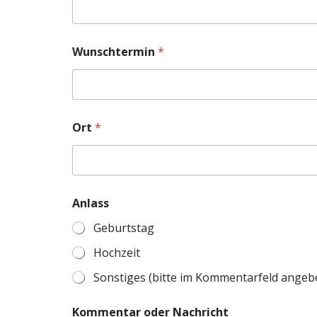
Wunschtermin
*
Ort
*
W
Anlass
u
n
Geburtstag
s
c
Hochzeit
h
t
Sonstiges (bitte im Kommentarfeld angeb
e
r
Kommentar oder Nachricht
m