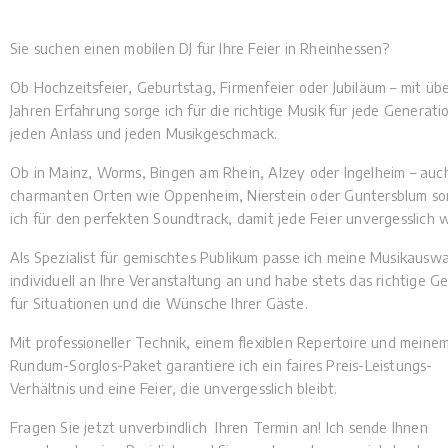
Sie suchen einen mobilen DJ für Ihre Feier in Rheinhessen?
Ob Hochzeitsfeier, Geburtstag, Firmenfeier oder Jubiläum – mit üb
Jahren Erfahrung sorge ich für die richtige Musik für jede Generati
jeden Anlass und jeden Musikgeschmack.
Ob in Mainz, Worms, Bingen am Rhein, Alzey oder Ingelheim – auch
charmanten Orten wie Oppenheim, Nierstein oder Guntersblum so
ich für den perfekten Soundtrack, damit jede Feier unvergesslich w
Als Spezialist für gemischtes Publikum passe ich meine Musikauswa
individuell an Ihre Veranstaltung an und habe stets das richtige G
für Situationen und die Wünsche Ihrer Gäste.
Mit professioneller Technik, einem flexiblen Repertoire und meine
Rundum-Sorglos-Paket garantiere ich ein faires Preis-Leistungs-
Verhältnis und eine Feier, die unvergesslich bleibt.
Fragen Sie jetzt unverbindlich Ihren Termin an! Ich sende Ihnen