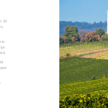
er 30
on,
 in
rge
ird.
hl
espür
m